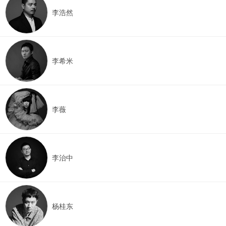
李浩然
李希米
李薇
李治中
杨桂东