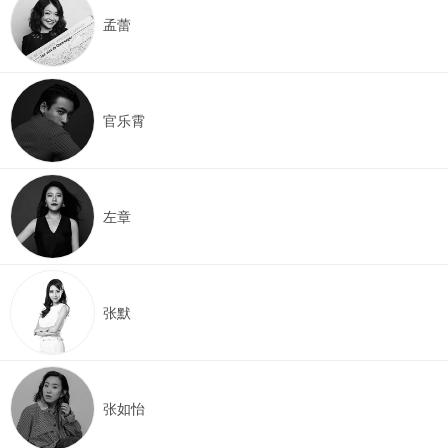
孟蕾
官乐霄
左章
张默
张如怡