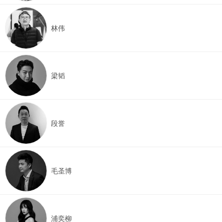
林伟
梁韬
段誉
毛圣博
浦奕柳