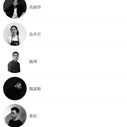
高炼惇
高丹艺
魏博
魏嘉毅
黄松