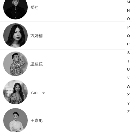
M
岳翔
N
O
P
方妍楠
Q
R
S
T
里翌铠
U
V
W
Yuni He
X
Y
Z
王嘉彤