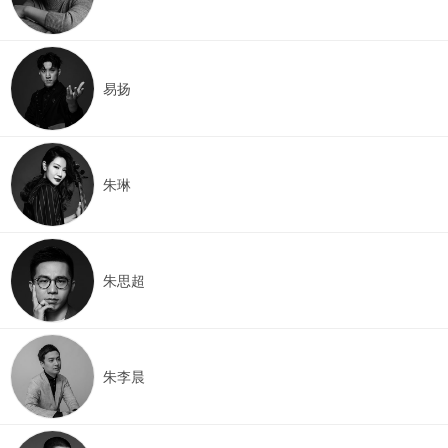
易扬
朱琳
朱思超
朱李晨