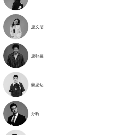
唐文洁
唐狄鑫
姜思达
孙昕