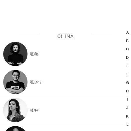
A
CHINA
B
C
张萌
D
E
F
张道宁
G
H
I
J
杨好
K
L