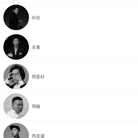
向佐
吴量
周姜杉
周巍
周圣葳