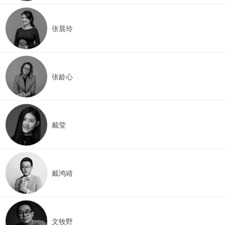
张晨玲
张龄心
戴莹
戴鸿靖
文牧野