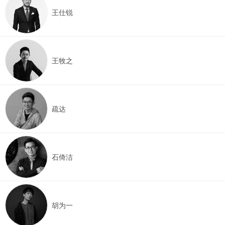
王仕锐
王牧之
疏达
石倚洁
胡为一