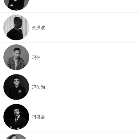
余洪波
冯伟
冯印陶
刁盛鑫