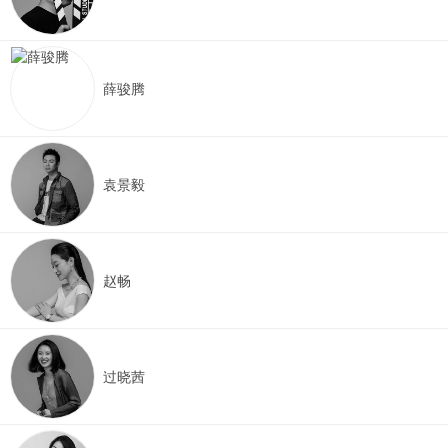
薛骏腾
袁景毅
赵畅
过晓茜