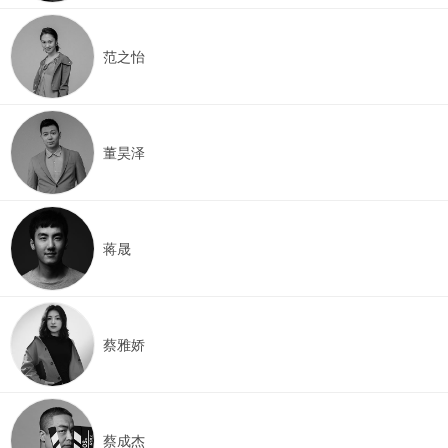
范之怡
董昊泽
蒋晟
蔡雅娇
蔡成杰