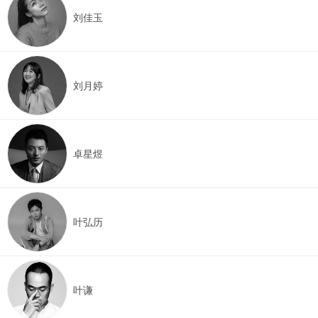
刘佳玉
刘月婷
卓星煜
叶弘历
叶谦