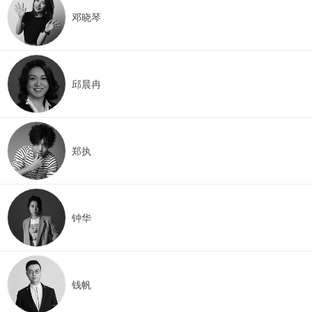
邓晓琴
邱晨冉
郑执
钟华
钱帆