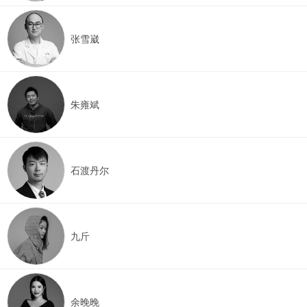
张雪崴
朱雍斌
石渡丹尔
九斤
余晚晚