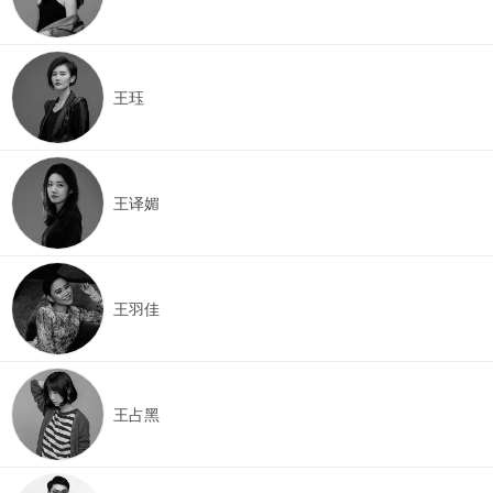
王珏
王译媚
王羽佳
王占黑