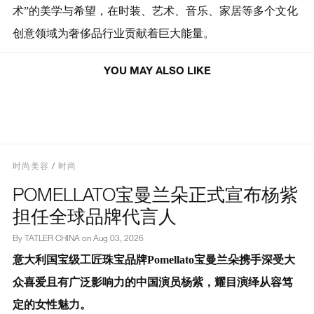
术”的美学与希望，在时装、艺术、音乐、家居等多个文化
创意领域为奢侈品行业贡献着巨大能量。
POMELLATO宝曼兰朵正式宣布杨紫
ANI MARE 2026系列
型自天成 风度有序｜LI-
YOU MAY ALSO LIKE
担任全球品牌代言人
携手肖战呈献CLUB
时尚美容
时尚
POMELLATO宝曼兰朵正式宣布杨紫
担任全球品牌代言人
By TATLER CHINA on
Aug 03, 2026
意大利国宝级工匠珠宝品牌Pomellato宝曼兰朵携手深受大
众喜爱且有广泛影响力的中国演员杨紫，耀目演绎从容笃
定的女性魅力。