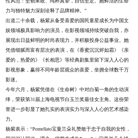
性风范：坚韧果敢、纯粹真挚，自信坚定。她鲜活的生命
力与独特魅力深刻诠释了品牌精神。”
出道二十余载，杨紫从备受喜爱的国民童星成长为中国文
娱领域极具影响力的演员，在影视领域持续突破自我，亦
展现出日益鲜明的时尚表现力，并积极投身公益事业。她
凭借细腻而富有层次的表演，在《香蜜沉沉烬如霜》《亲
爱的，热爱的》《长相思》等经典剧集里留下深入人心的
影视形象，赢得不同年龄层观众的喜爱，坐拥全球数千万
影迷。
今年六月，杨紫凭借在《生命树》中对白菊一角的生动演
绎，荣获第31届上海电视节白玉兰奖最佳女主角。这份荣
誉进一步彰显了她扎实的表演实力与深入人心的艺术感染
力。
杨紫表示：“Pomellato宝曼兰朵礼赞敢于忠于自我的女性，