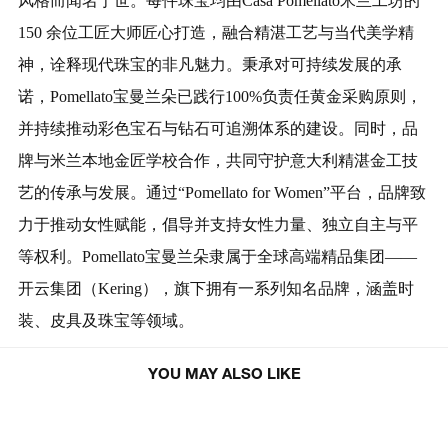
风格而闻名于世。每件珠宝均由Casa Pomellato米兰工坊的
150 余位工匠大师匠心打造，融合精湛工艺与当代美学精
神，诠释现代珠宝的非凡魅力。秉承对可持续发展的承
诺，Pomellato宝曼兰朵已践行100%负责任黄金采购原则，
并持续推动彩色宝石与钻石可追溯体系的建设。同时，品
牌与米兰本地金匠学校合作，共同守护意大利精湛金工技
艺的传承与发展。通过“Pomellato for Women”平台，品牌致
力于推动女性赋能，倡导并支持女性力量、独立自主与平
等权利。Pomellato宝曼兰朵隶属于全球高端精品集团——
开云集团（Kering），旗下拥有一系列知名品牌，涵盖时
装、皮具及珠宝等领域。
袭！ Steve
HE BEAT”夏日派对
型自天成 风度有序｜LI-NING 1990
Songmont山下有
YOU MAY ALSO LIKE
携手肖战呈献CLUB俱乐部系列
淇｜包在我身上