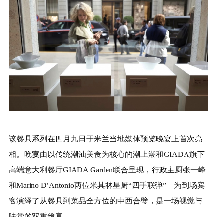
该餐具系列在四月九日于米兰当地媒体预览晚宴上首次亮
相。晚宴由以传统潮汕美食为核心的潮上潮和GIADA旗下
高端意大利餐厅GIADA Garden联合呈现，行政主厨张一峰
和Marino D’Antonio两位米其林星厨“四手联弹”，为到场宾
客演绎了从餐具到菜品全方位的中西合璧，是一场视觉与
味觉的双重飨宴。