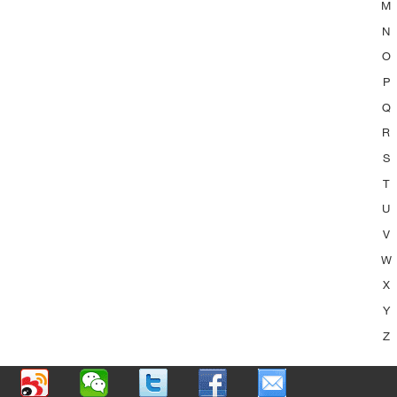
M
N
O
P
Q
R
S
T
U
V
W
X
Y
Z