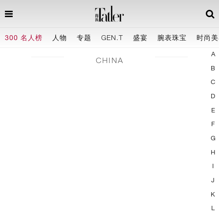
300 名人榜
人物
专题
GEN.T
盛宴
腕表珠宝
时尚美
A
CHINA
B
C
D
E
F
G
H
I
J
K
L