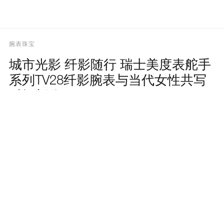
腕表珠宝
城市光影 纤影随行 瑞士美度表舵手
系列TV28纤影腕表与当代女性共写
时间新篇
By TATLER CHINA on
Jul 31, 2026
（2026年7月25日，中国上海）瑞士美度表于城市一隅打造
了一方限时阅读空间，以舵手系列TV28纤影腕表全系列新
品为引，以咖啡与书籍为媒，邀请每一位柔和而坚定的女
性，在「Treasure Your Time」的从容主张中，展开新的时间
叙事。