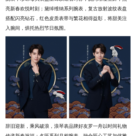
亮新春欢悦时刻；黛绰维纳系列腕表，复古放射波纹表盘
搭配闪亮钻石，红色皮质表带与繁花相得益彰，将甜美注
入腕间，烘托热烈节日氛围。
辞旧迎新，乘风破浪，浪琴表品牌好友罗一舟以时间礼物
传递新春祝福：名匠系列月相腕表，融合匠心工艺与优雅