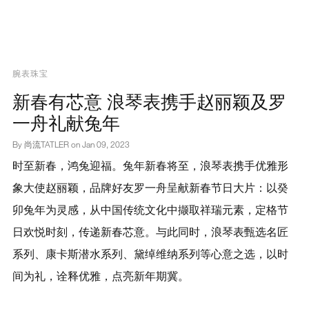
腕表珠宝
新春有芯意 浪琴表携手赵丽颖及罗
一舟礼献兔年
By 尚流TATLER on
Jan 09, 2023
时至新春，鸿兔迎福。兔年新春将至，浪琴表携手优雅形
象大使赵丽颖，品牌好友罗一舟呈献新春节日大片：以癸
卯兔年为灵感，从中国传统文化中撷取祥瑞元素，定格节
日欢悦时刻，传递新春芯意。与此同时，浪琴表甄选名匠
系列、康卡斯潜水系列、黛绰维纳系列等心意之选，以时
间为礼，诠释优雅，点亮新年期冀。