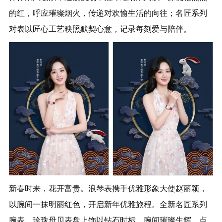
的红，呼应璀璨烟火，传递对欢愉生活的向往；名匠系列
对表以匠心工艺映照默契心意，记录每刻爱与陪伴。
新春时来，花开富贵。浪琴表携手优雅形象大使赵丽颖，
以腕间一抹明丽红色，开启新年优雅旅程。全新名匠系列
腕表，珍珠母贝表盘上饰以钻石时标，腕间璀璨生辉，点