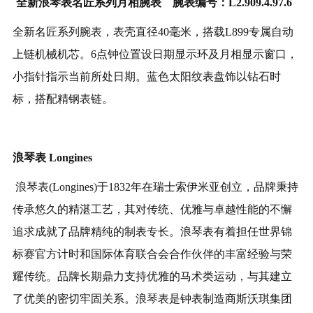
全新浪琴表名匠系列月相腕表 腕表编号：L2.909.4.97.6
全新名匠系列腕表，表壳直径40毫米，搭载L899专属自动
上链机械机芯。6点钟位置设日期显示环及月相显示窗口，
小指针指示当前所处日期。蓝色太阳纹表盘饰以钻石时
标，搭配精钢表链。
浪琴表 Longines
浪琴表(Longines)于1832年在瑞士索伊米亚创立，品牌秉持
传承悠久的精湛工艺，其对传统、优雅与卓越性能的不懈
追求成就了品牌精纯的制表专长。浪琴表有着担任世界锦
标赛官方计时和国际体育联合会合作伙伴的丰富经验与荣
耀传统。品牌长期鼎力支持优雅的马术类运动，与其建立
了优美的密切牢固关系。浪琴表是钟表制造商斯沃琪集团