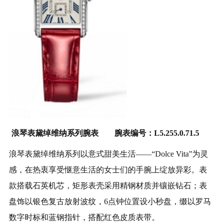
浪琴表黛绰维纳系列腕表 腕表编号：L5.255.0.71.5
浪琴表黛绰维纳系列以意式甜美生活——“Dolce Vita”为灵
感，在热衷享受惬意生活的女士们的手腕上绽放异彩。表
款搭载石英机芯，矩形表壳采用精钢材质并镶嵌钻石；表
盘饰以银色复古放射波纹，6点钟位置设小秒盘，缀以罗马
数字时标和蓝钢指针，搭配红色皮质表带。