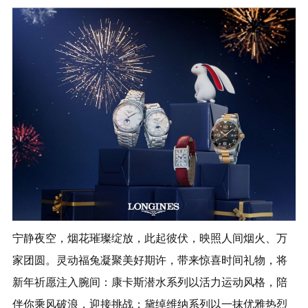
宁静夜空，烟花璀璨绽放，此起彼伏，映照人间烟火、万
家团圆。灵动福兔凝聚美好期许，带来惊喜时间礼物，将
新年祈愿注入腕间：康卡斯潜水系列以活力运动风格，陪
伴你乘风破浪，迎接挑战；黛绰维纳系列以一抹优雅热烈