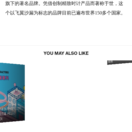
旗下的著名品牌。凭借创制精致时计产品而著称于世，这
个以飞翼沙漏为标志的品牌目前已遍布世界150多个国家。
城市光影 纤影随行 瑞士美度表舵手
系列TV28纤影腕表与当代女性共写
寶蘭「风雅天成」 
YOU MAY ALSO LIKE
时间新篇
金陵
家族再续梦幻之约，
幕 HELLO
复兴