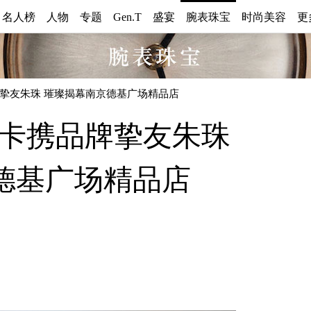
0 名人榜
人物
专题
Gen.T
盛宴
腕表珠宝
时尚美容
更
腕
品牌挚友朱珠 璀璨揭幕南京德基广场精品店
表
梅西卡携品牌挚友朱珠
珠
德基广场精品店
宝