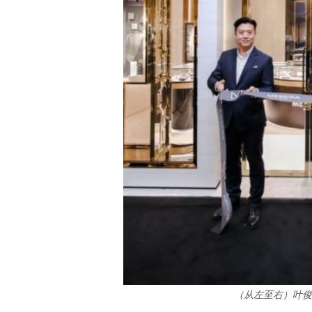
（从左至右）叶俊