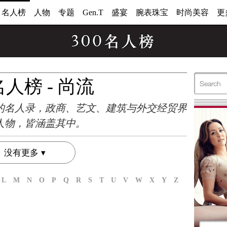
0 名人榜
人物
专题
Gen.T
盛宴
腕表珠宝
时尚美容
更
 名人榜 - 尚流
的名人录，政商、艺文、建筑与外交经贸界
人物，皆涵盖其中。
没有更多
L
M
N
O
P
Q
R
S
T
U
V
W
X
Y
Z