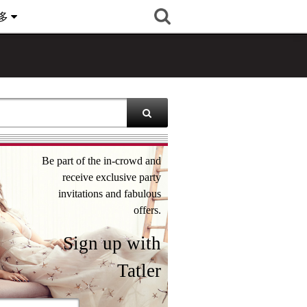
多
Be part of the in-crowd and
receive exclusive party
invitations and fabulous
offers.
Sign up with
Tatler