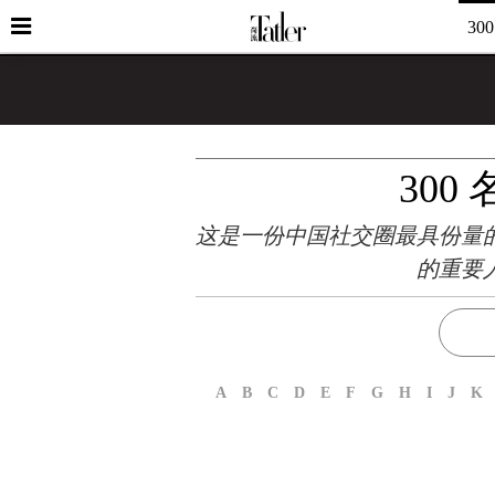
30
300
这是一份中国社交圈最具份量
的重要
A
B
C
D
E
F
G
H
I
J
K