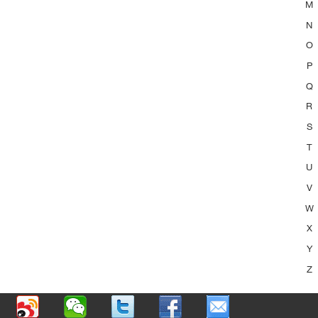
M
N
O
P
Q
R
S
T
U
V
W
X
Y
Z