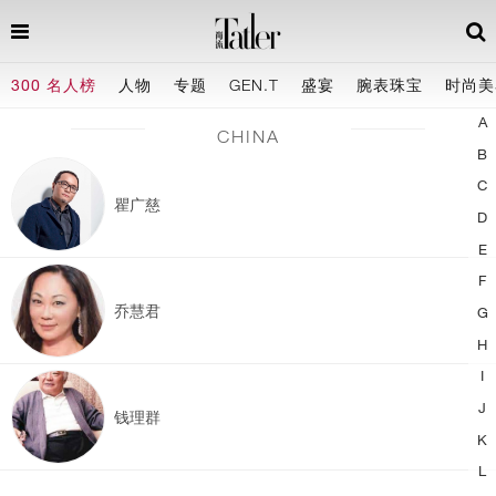
300 名人榜
人物
专题
GEN.T
盛宴
腕表珠宝
时尚美
A
CHINA
B
C
瞿广慈
D
E
F
乔慧君
G
H
I
J
钱理群
K
L