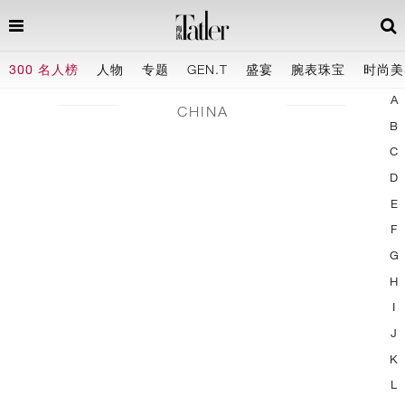
300 名人榜
人物
专题
GEN.T
盛宴
腕表珠宝
时尚美
A
CHINA
B
C
D
E
F
G
H
I
J
K
L