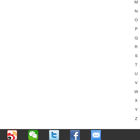
M
N
O
P
Q
R
S
T
U
V
W
X
Y
Z