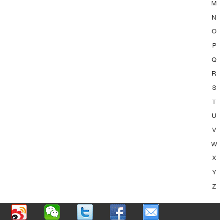
M
N
O
P
Q
R
S
T
U
V
W
X
Y
Z