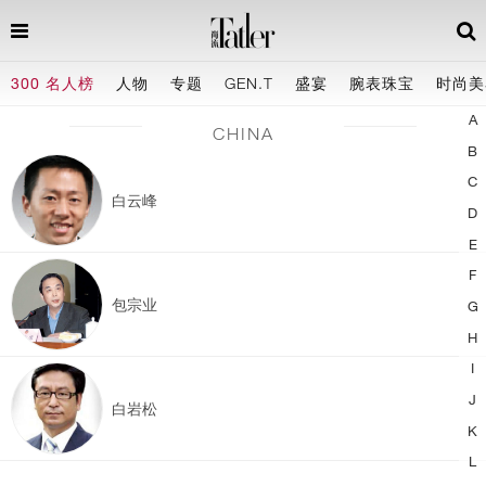
300 名人榜
人物
专题
GEN.T
盛宴
腕表珠宝
时尚美
A
CHINA
B
C
白云峰
D
E
F
包宗业
G
H
I
J
白岩松
K
L