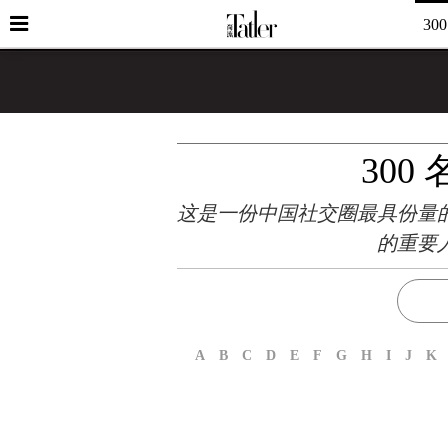
30
300
这是一份中国社交圈最具份量
的重要
A
B
C
D
E
F
G
H
I
J
K