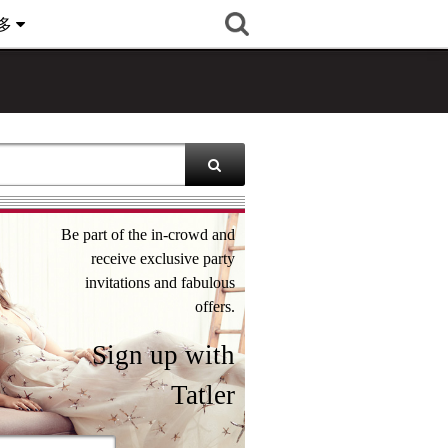
多
Be part of the in-crowd and
receive exclusive party
invitations and fabulous
offers.
Sign up with
Tatler