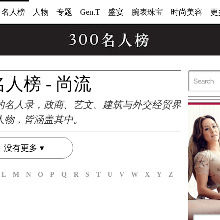
0 名人榜
人物
专题
Gen.T
盛宴
腕表珠宝
时尚美容
更
 名人榜 - 尚流
的名人录，政商、艺文、建筑与外交经贸界
人物，皆涵盖其中。
没有更多
L
M
N
O
P
Q
R
S
T
U
V
W
X
Y
Z